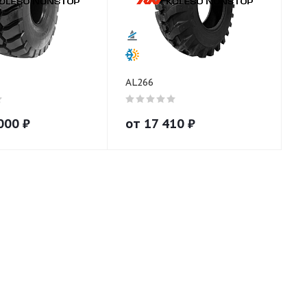
AL266
000
₽
от
17 410
₽