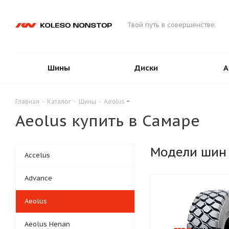
Твой путь в совершенстве.
Шины
Диски
А
Главная
-
Каталог
-
Шины
-
Aeolus
Aeolus купить в Самаре
Модели шин
Accelus
Advance
Aeolus
Aeolus Henan