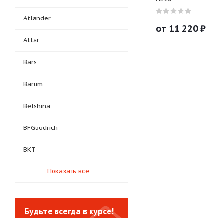
Atlander
от
11 220
₽
Attar
Bars
Barum
Belshina
BFGoodrich
BKT
Показать все
Будьте всегда в курсе!