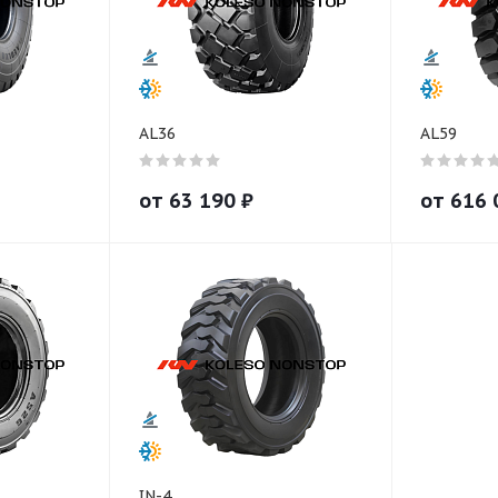
AL36
AL59
от
63 190
₽
от
616 
IN-4