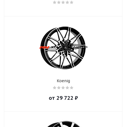
Koenig
от
29 722
₽