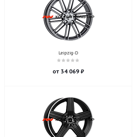
Leipzig-D
от
34 069
₽