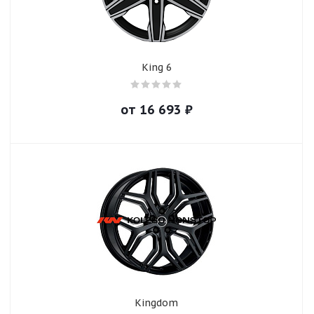
King 6
от
16 693
₽
Kingdom