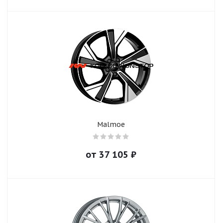
Malmoe
от
37 105
₽