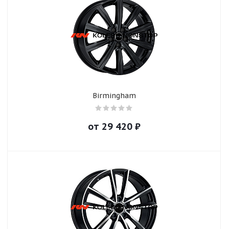
Birmingham
от
29 420
₽