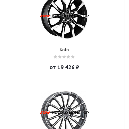
Koln
от
19 426
₽