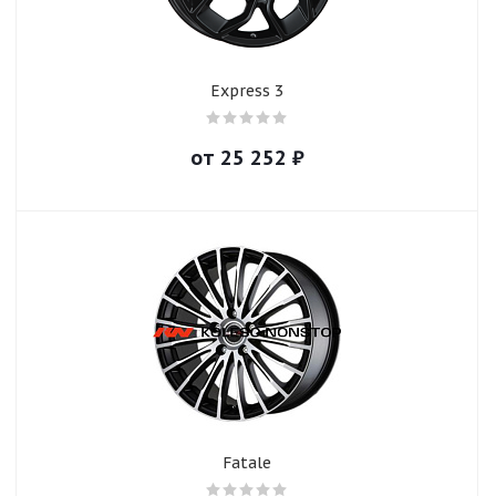
Express 3
от
25 252
₽
Fatale