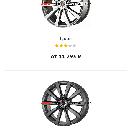
Iguan
от
11 293
₽