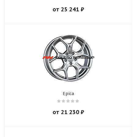
от
25 241
₽
Epica
от
21 230
₽