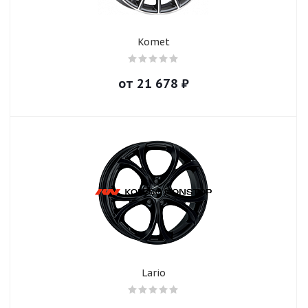
Komet
от
21 678
₽
Lario