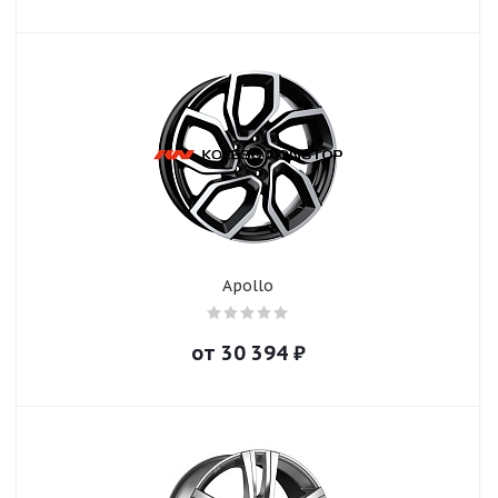
Apollo
от
30 394
₽