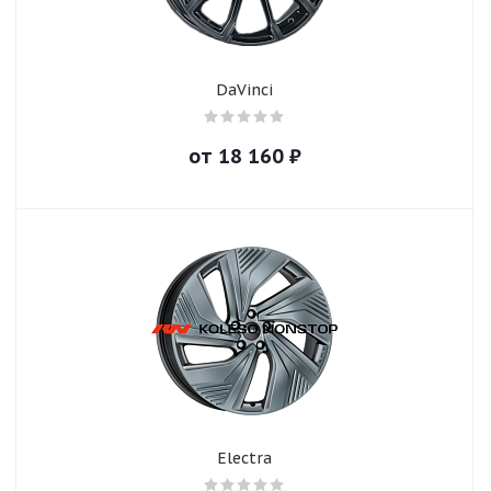
DaVinci
от
18 160
₽
Electra