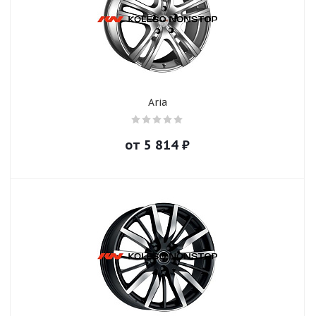
Aria
от
5 814
₽