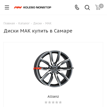
0
Главная
-
Каталог
-
Диски
-
MAK
Диски MAK купить в Самаре
Allianz