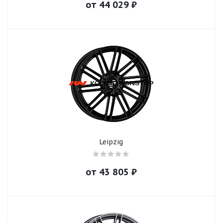
от
44 029
₽
Leipzig
от
43 805
₽