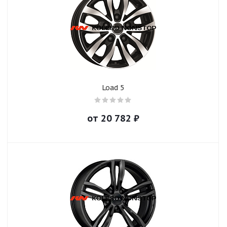
Load 5
от
20 782
₽