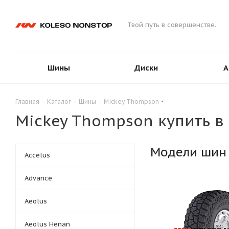
Твой путь в совершенстве.
Шины
Диски
А
Главная
-
Каталог
-
Шины
-
Mickey Thompson
Mickey Thompson купить в
Модели шин
Accelus
Advance
Aeolus
Aeolus Henan