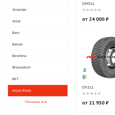
DM311
Atlander
от
24 000
₽
Attar
Bars
Barum
Belshina
BFGoodrich
BKT
DV211
Royal Black
Показать все
от
21 950
₽