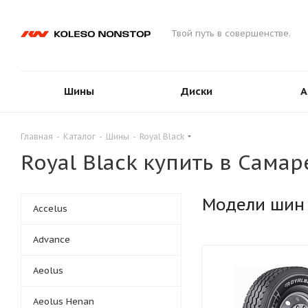
Твой путь в совершенстве.
Шины
Диски
А
Главная
-
Каталог
-
Шины
-
Royal Black
Royal Black купить в Самар
Модели шин
Accelus
Advance
Aeolus
Aeolus Henan