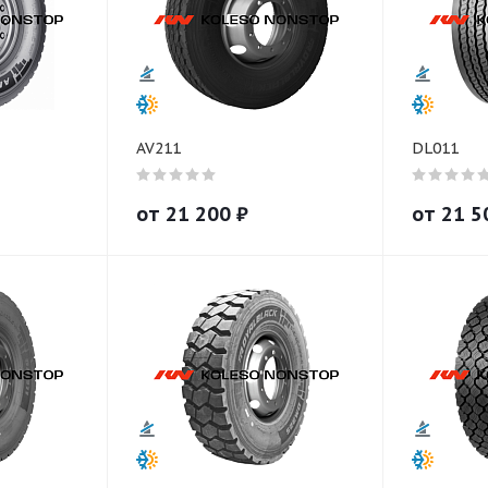
AV211
DL011
от
21 200
₽
от
21 5