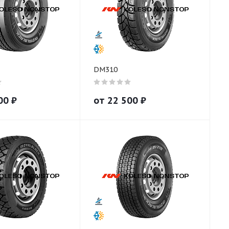
DM310
00
₽
от
22 500
₽