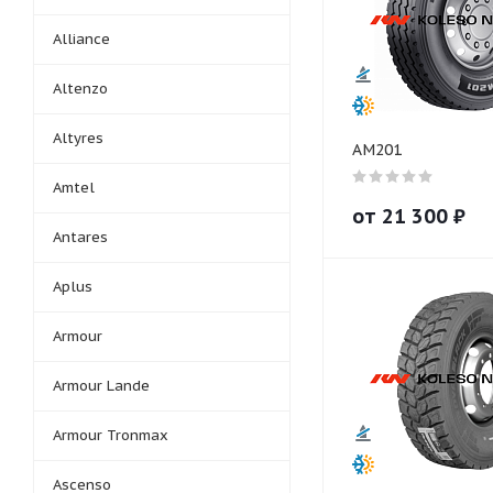
Alliance
Altenzo
Altyres
AM201
Amtel
от
21 300
₽
Antares
Aplus
Armour
Armour Lande
Armour Tronmax
Ascenso