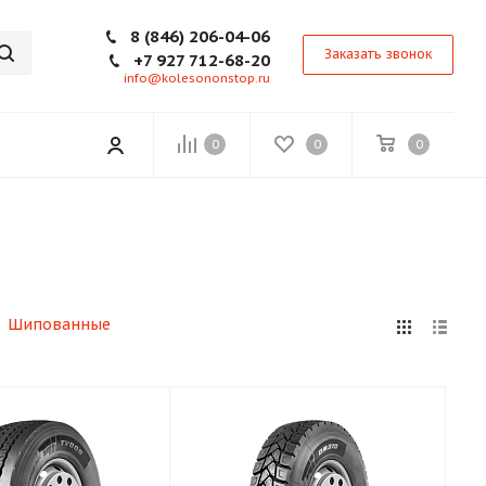
8 (846) 206-04-06
Заказать звонок
+7 927 712-68-20
info@kolesononstop.ru
0
0
0
Шипованные