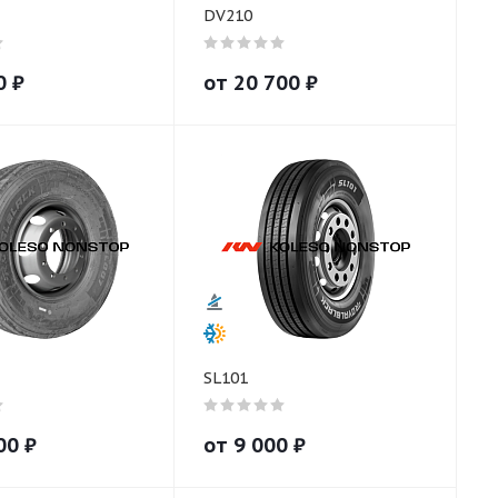
DV210
0
₽
от
20 700
₽
SL101
00
₽
от
9 000
₽