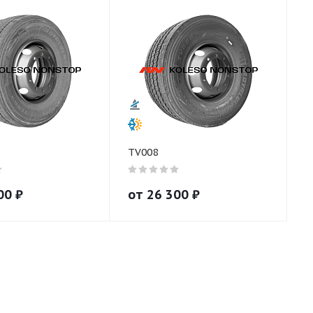
TV008
00
₽
от
26 300
₽