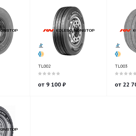
TL002
TL003
от
9 100
₽
от
22 7