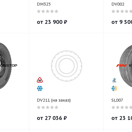
DM325
DV002
от
23 900
₽
от
9 50
DV211 (на заказ)
SL007
от
27 036
₽
от
23 1