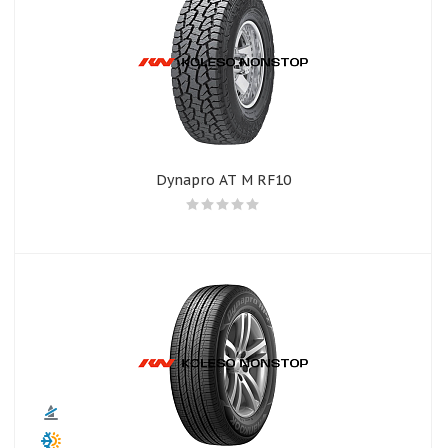
Dynapro AT M RF10