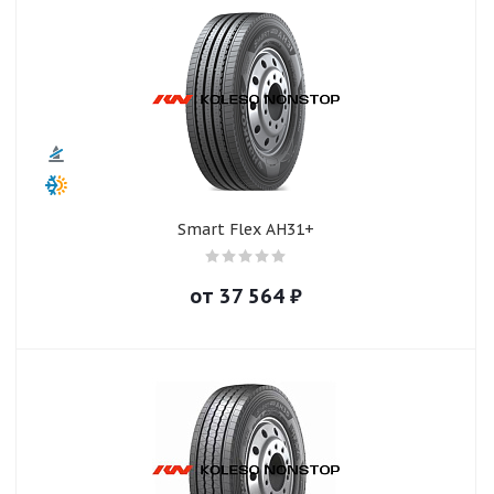
Smart Flex AH31+
от
37 564
₽