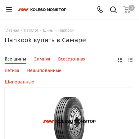
0
Главная
-
Каталог
-
Шины
-
Hankook
Hankook купить в Самаре
Все шины
Зимняя
Всесезонная
Летняя
Нешипованные
Шипованные