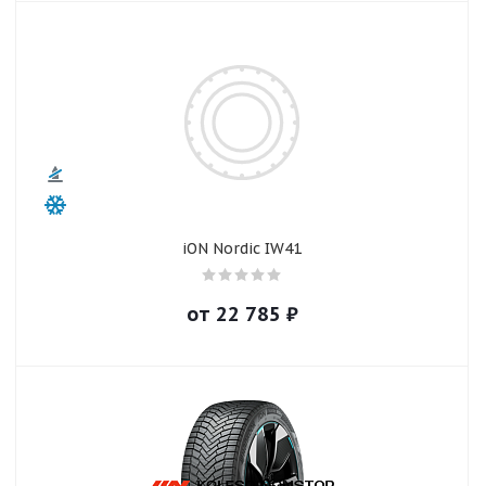
iON Nordic IW41
от
22 785
₽