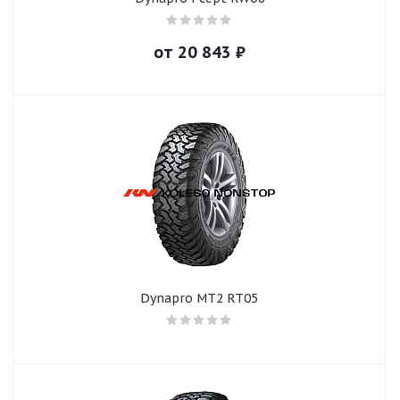
от
20 843
₽
Dynapro MT2 RT05