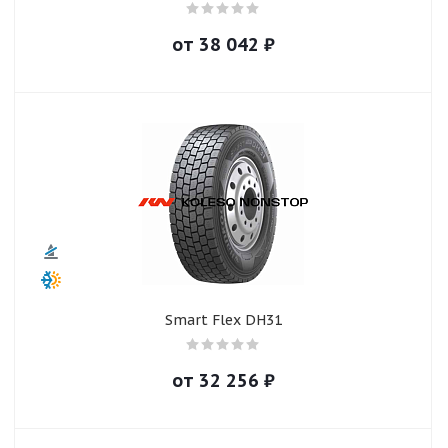
от
38 042
₽
Smart Flex DH31
от
32 256
₽