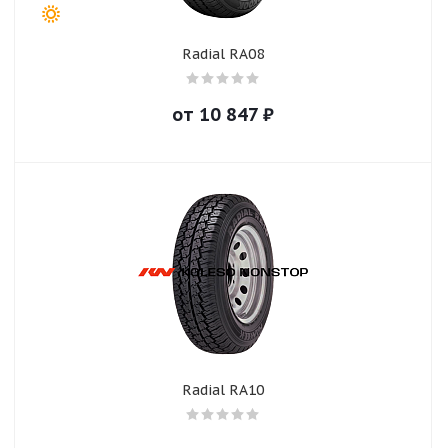
Radial RA08
от
10 847
₽
Radial RA10