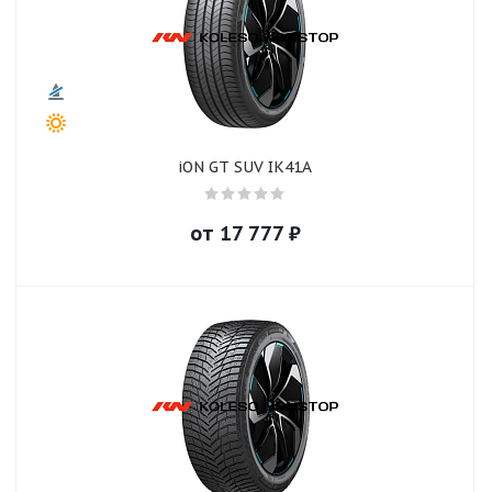
iON GT SUV IK41A
от
17 777
₽