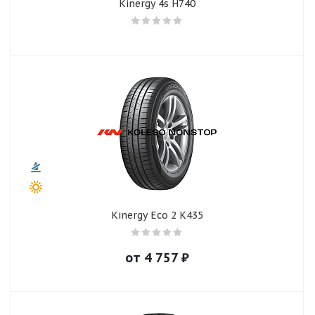
Kinergy 4s H740
Kinergy Eco 2 K435
от
4 757
₽