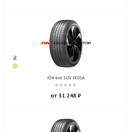
iON evo SUV IK01A
от
31 248
₽