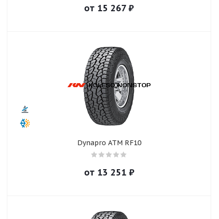
от
15 267
₽
Dynapro ATM RF10
от
13 251
₽