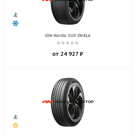
iON Nordic SUV IW41A
от
24 927
₽