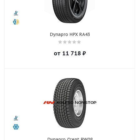
Dynapro HPX RA43
от
11 718
₽
Dynapro i*cept RW08