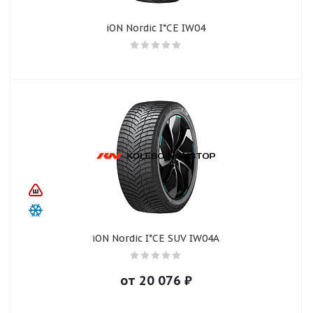
iON Nordic I*CE IW04
iON Nordic I*CE SUV IW04A
от
20 076
₽