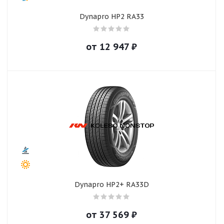
Dynapro HP2 RA33
от
12 947
₽
Dynapro HP2+ RA33D
от
37 569
₽