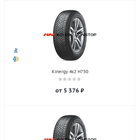
Kinergy 4s2 H750
от
5 376
₽