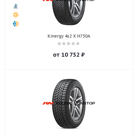
Kinergy 4s2 X H750A
от
10 752
₽