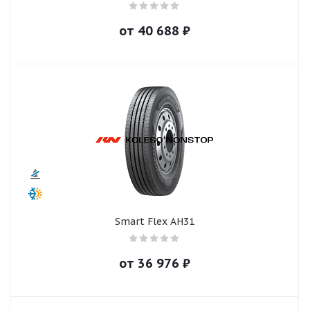
от
40 688
₽
Smart Flex AH31
от
36 976
₽