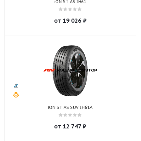
iON ST AS IH61
от
19 026
₽
iON ST AS SUV IH61A
от
12 747
₽