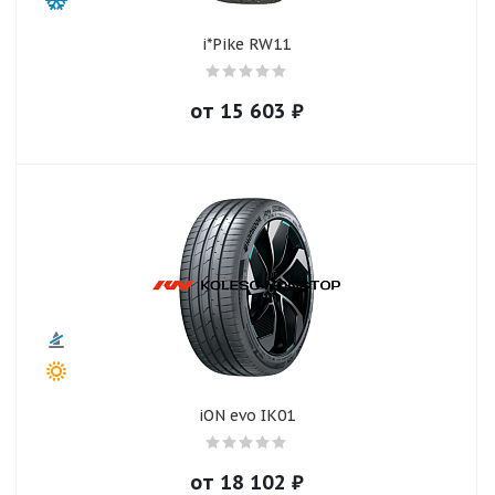
i*Pike RW11
от
15 603
₽
iON evo IK01
от
18 102
₽