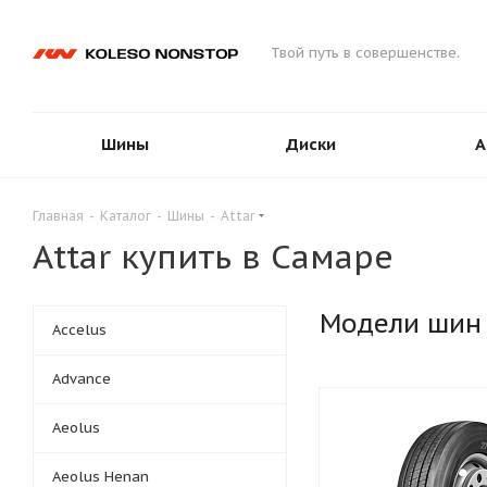
Твой путь в совершенстве.
Шины
Диски
А
Главная
-
Каталог
-
Шины
-
Attar
Attar купить в Самаре
Модели шин
Accelus
Advance
Aeolus
Aeolus Henan