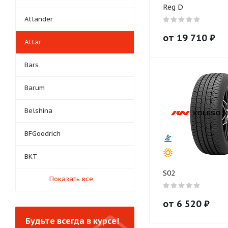
Reg D
Atlander
от
19 710
₽
Attar
Bars
Barum
Belshina
BFGoodrich
BKT
S02
Показать все
от
6 520
₽
Будьте всегда в курсе!