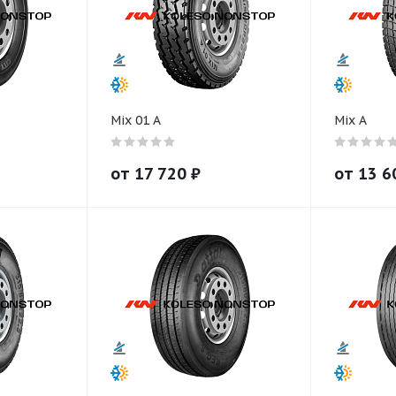
Mix 01 A
Mix A
от
17 720
₽
от
13 6