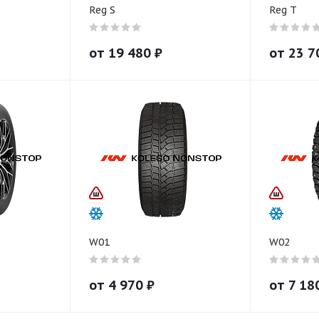
Reg S
Reg T
от
19 480
₽
от
23 7
W01
W02
от
4 970
₽
от
7 18