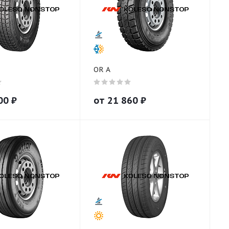
OR A
00
₽
от
21 860
₽