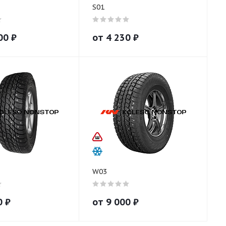
S01
00
₽
от
4 230
₽
W03
0
₽
от
9 000
₽