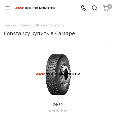
0
Главная
-
Каталог
-
Шины
-
Constancy
Constancy купить в Самаре
DH39