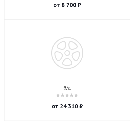
от
8 700
₽
б/д
от
24 310
₽