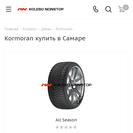
0
Главная
-
Каталог
-
Шины
-
Kormoran
Kormoran купить в Самаре
All Season