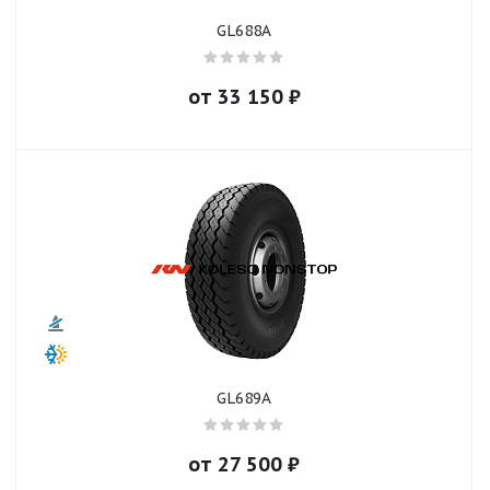
GL688A
от
33 150
₽
GL689A
от
27 500
₽