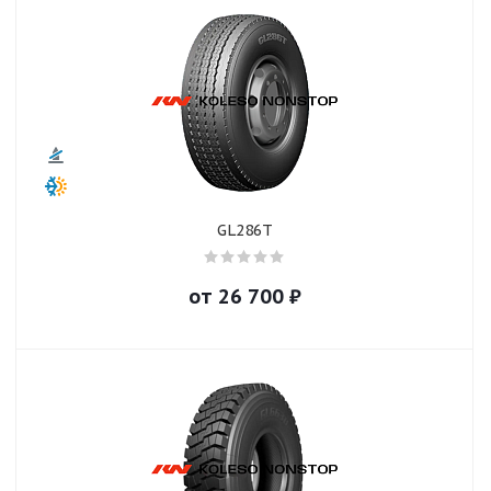
GL286T
от
26 700
₽