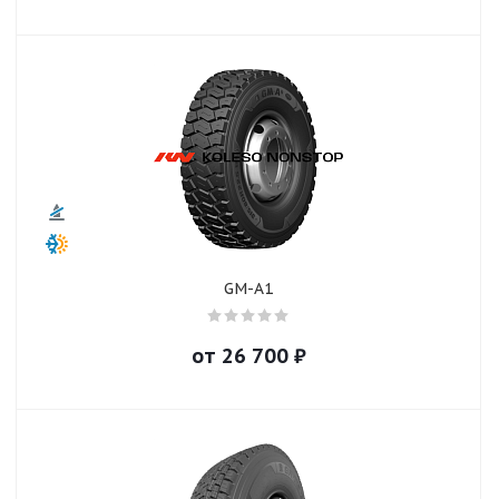
GM-A1
от
26 700
₽