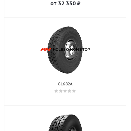
от
32 330
₽
GL682A