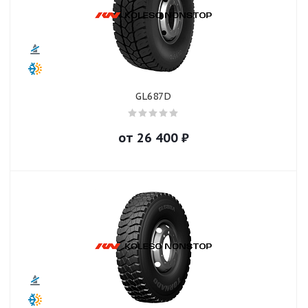
GL687D
от
26 400
₽