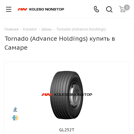
0
Главная
-
Каталог
-
Шины
-
Tornado (Advance Holdings)
Tornado (Advance Holdings) купить в
Самаре
GL252T