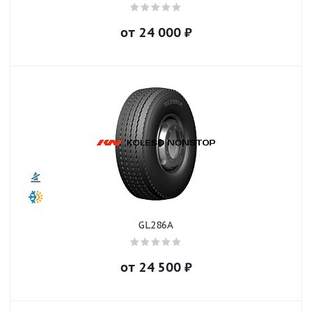
от
24 000
₽
GL286A
от
24 500
₽