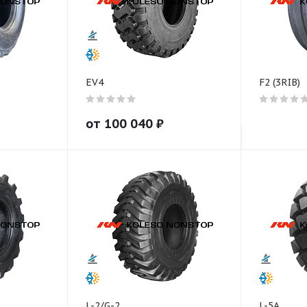
EV4
F2 (3RIB)
от
100 040
₽
L-2/G-2
L-5A