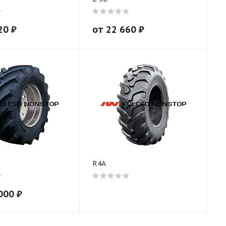
20
₽
от
22 660
₽
R4A
000
₽