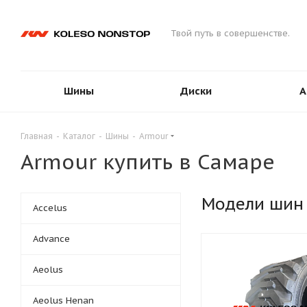
Твой путь в совершенстве.
Шины
Диски
А
Главная
-
Каталог
-
Шины
-
Armour
Armour купить в Самаре
Модели шин
Accelus
Advance
Aeolus
Aeolus Henan