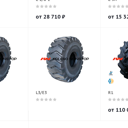
от
28 710
₽
от
15 3
L3/E3
R1
от
110 