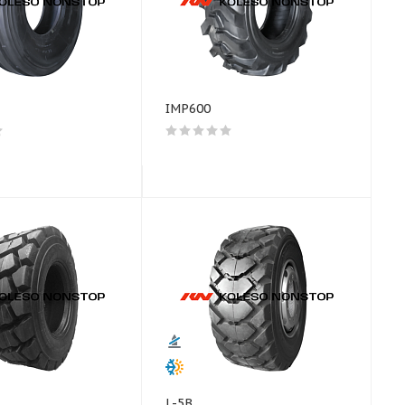
IMP600
L-5B