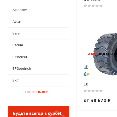
Atlander
Attar
Bars
Barum
Belshina
BFGoodrich
BKT
L3
Показать все
от
38 670
₽
Будьте всегда в курсе!