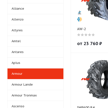
Alliance
Altenzo
AW-2
Altyres
Amtel
от
23 760
₽
Antares
Aplus
Armour
Armour Lande
Armour Tronmax
Ascenso
IMP600 R4