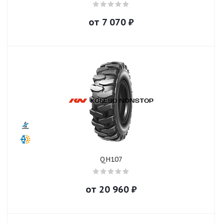
от
7 070
₽
QH107
от
20 960
₽