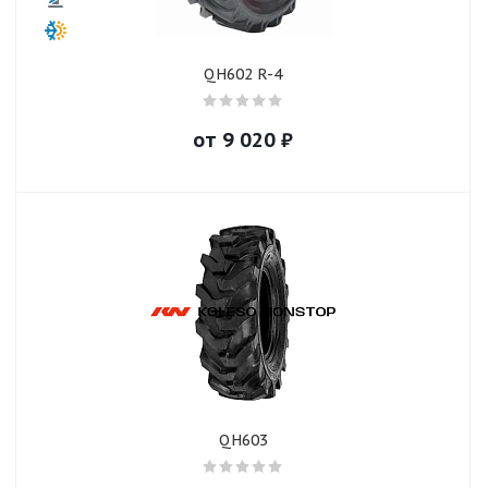
QH602 R-4
от
9 020
₽
QH603