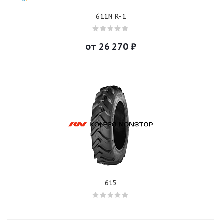
611N R-1
от
26 270
₽
615