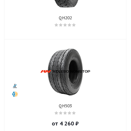
QH202
QH503
от
4 260
₽