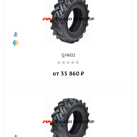
QH602
от
35 860
₽