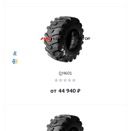
QH601
от
44 940
₽