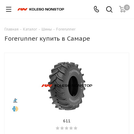
0
Главная
-
Каталог
-
Шины
-
Forerunner
Forerunner купить в Самаре
611