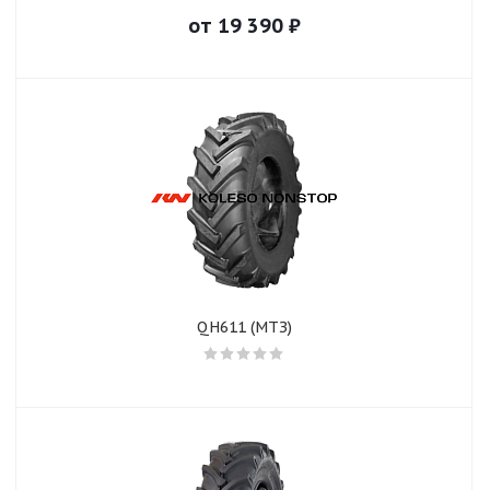
от
19 390
₽
QH611 (МТЗ)