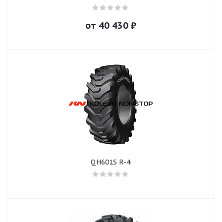
от
40 430
₽
QH601S R-4