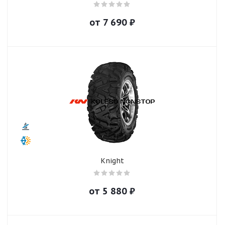
от
7 690
₽
Knight
от
5 880
₽