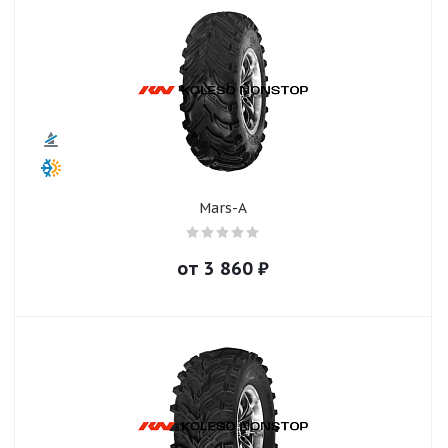
Mars-A
от
3 860
₽