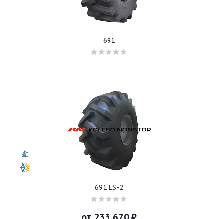
691
691 LS-2
от
233 670
₽