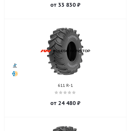
от
33 830
₽
611 R-1
от
24 480
₽