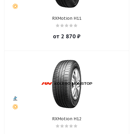
RXMotion H11
от
2 870
₽
RXMotion H12