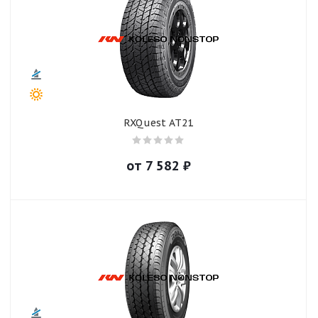
RXQuest AT21
от
7 582
₽