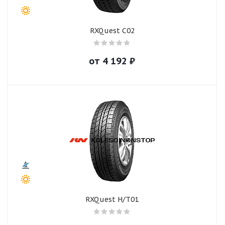
RXQuest C02
от
4 192
₽
RXQuest H/T01