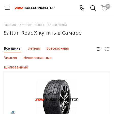
0
Главная
-
Каталог
-
Шины
-
Sailun RoadX
Sailun RoadX купить в Самаре
Все шины
Летняя
Всесезонная
Зимняя
Нешипованные
Шипованные