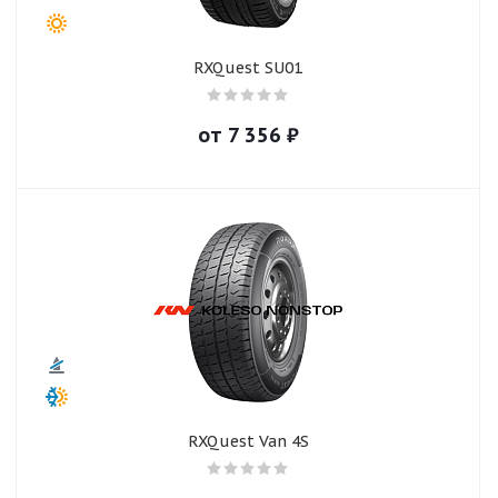
RXQuest SU01
от
7 356
₽
RXQuest Van 4S