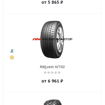
от
5 865
₽
RXQuest H/T02
от
6 961
₽