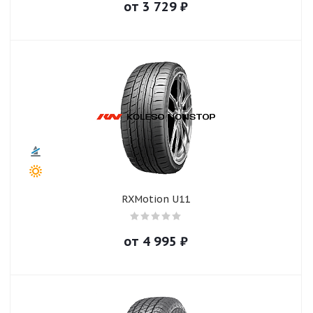
от
3 729
₽
RXMotion U11
от
4 995
₽