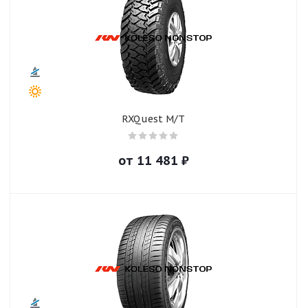
RXQuest M/T
от
11 481
₽