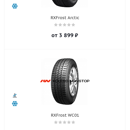
RXFrost Arctic
от
3 899
₽
RXFrost WC01