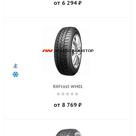
от
6 294
₽
RXFrost WH01
от
8 769
₽