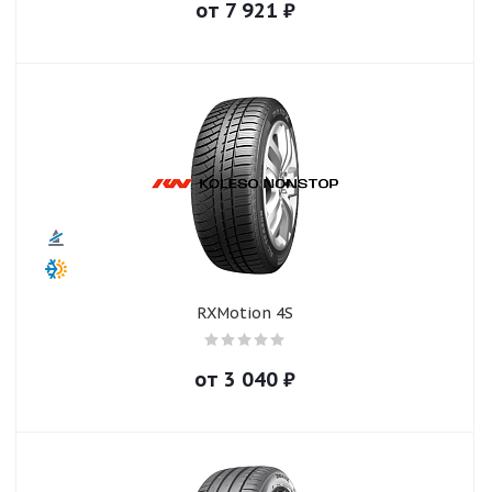
от
7 921
₽
RXMotion 4S
от
3 040
₽