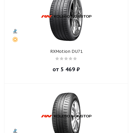
RXMotion DU71
от
5 469
₽