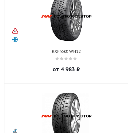
RXFrost WH12
от
4 983
₽