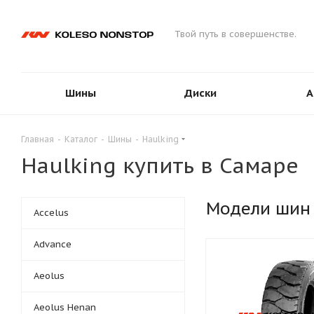
Твой путь в совершенстве.
Шины
Диски
А
Главная
-
Каталог
-
Шины
-
Haulking
Haulking купить в Самаре
Модели шин
Accelus
Advance
Aeolus
Aeolus Henan