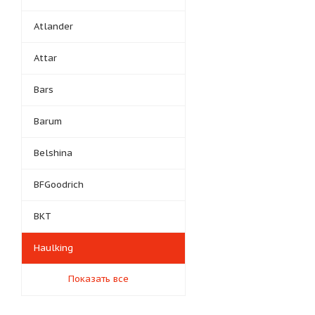
Atlander
Attar
Bars
Barum
Belshina
BFGoodrich
BKT
Haulking
Показать все