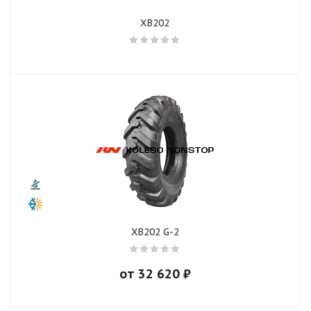
XB202
XB202 G-2
от
32 620
₽