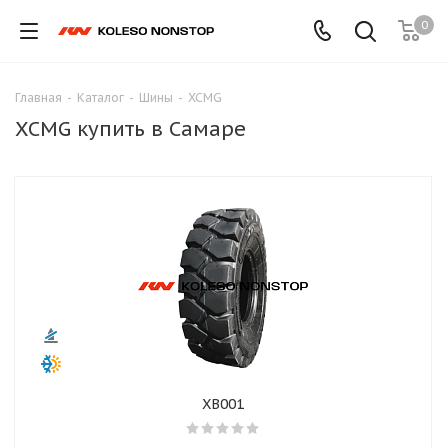
0
Главная
-
Каталог
-
Шины
-
XCMG
XCMG купить в Самаре
XB001