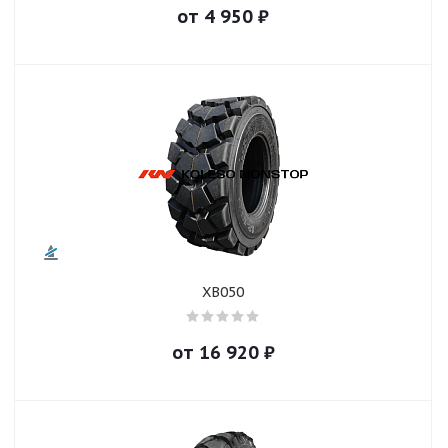
от
4 950
₽
XB050
от
16 920
₽