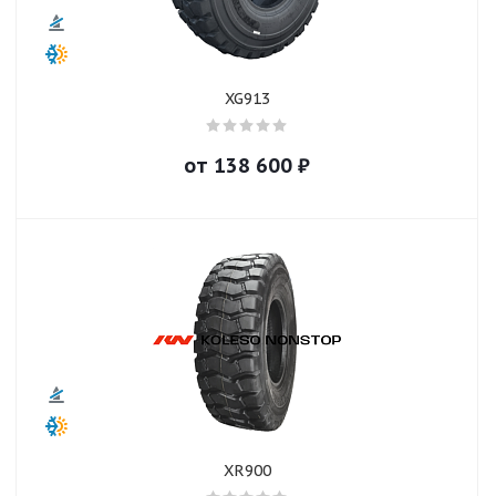
XG913
от
138 600
₽
XR900