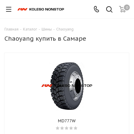
0
Главная
-
Каталог
-
Шины
-
Chaoyang
Chaoyang купить в Самаре
MD777W