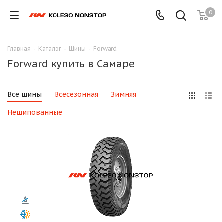
0
Главная
-
Каталог
-
Шины
-
Forward
Forward купить в Самаре
Все шины
Всесезонная
Зимняя
Нешипованные