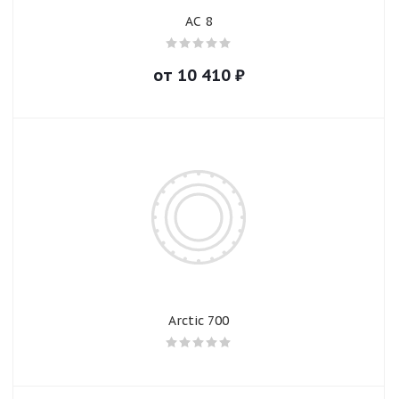
AC 8
от
10 410
₽
Arctic 700