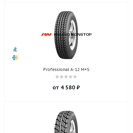
Professional А-12 M+S
от
4 580
₽