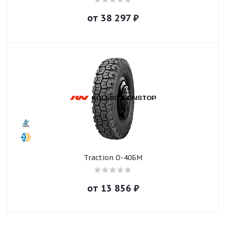
от
38 297
₽
Traction О-40БМ
от
13 856
₽