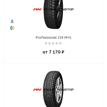
Professional 219 M+S
от
7 170
₽