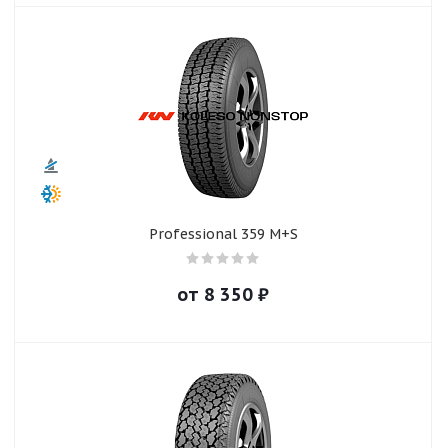
Professional 359 M+S
от
8 350
₽