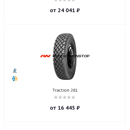
от
24 041
₽
Traction 281
от
16 445
₽