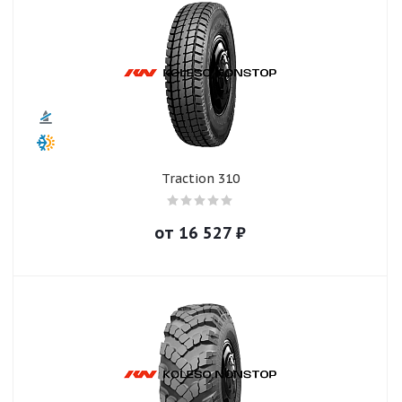
Traction 310
от
16 527
₽