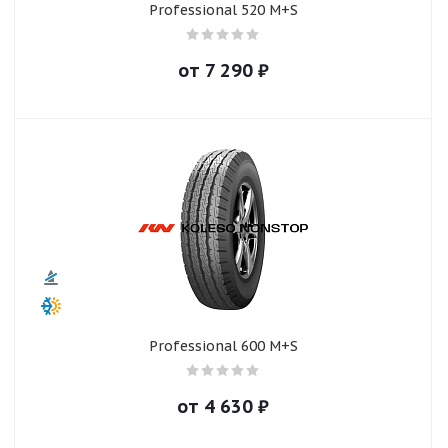
Professional 520 M+S
от
7 290
₽
Professional 600 M+S
от
4 630
₽