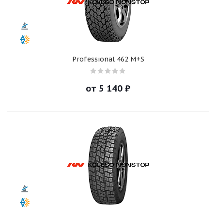
Professional 462 M+S
от
5 140
₽