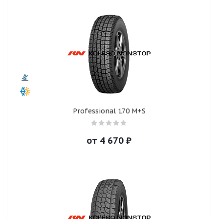
Professional 170 M+S
от
4 670
₽