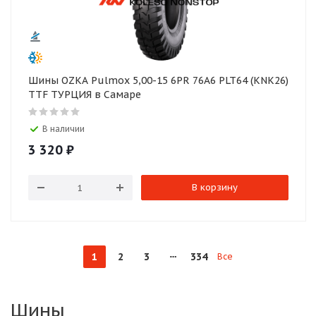
Шины OZKA Pulmox 5,00-15 6PR 76A6 PLT64 (KNK26)
TTF ТУРЦИЯ в Самаре
В наличии
3 320
₽
В корзину
1
2
3
334
Все
Шины