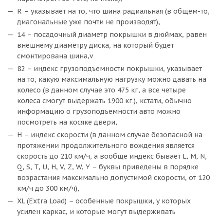
R – указывает на то, что шина радиальная (в общем-то,
диагональные уже почти не производят),
14 – посадочный диаметр покрышки в дюймах, равен
внешнему диаметру диска, на который будет
смонтирована шина,v
82 – индекс грузоподъемности покрышки, указывает
на то, какую максимальную нагрузку можно давать на
колесо (в данном случае это 475 кг, а все четыре
колеса смогут выдержать 1900 кг.), кстати, обычно
информацию о грузоподъемности авто можно
посмотреть на косяке двери,
H – индекс скорости (в данном случае безопасной на
протяжении продолжительного вождения является
скорость до 210 км/ч, а вообще индекс бывает L, M, N,
Q, S, T, U, H, V, Z, W, Y – буквы приведены в порядке
возрастания максимально допустимой скорости, от 120
км/ч до 300 км/ч),
XL (Extra Load) – особенные покрышки, у которых
усилен каркас, и которые могут выдерживать