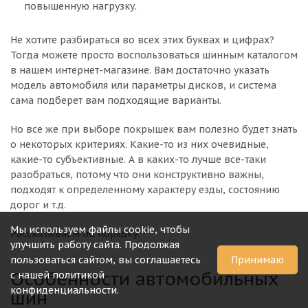
повышенную нагрузку.
Не хотите разбираться во всех этих буквах и цифрах?
Тогда можете просто воспользоваться шинным каталогом
в нашем интернет-магазине. Вам достаточно указать
модель автомобиля или параметры дисков, и система
сама подберет вам подходящие варианты.
Но все же при выборе покрышек вам полезно будет знать
о некоторых критериях. Какие-то из них очевидные,
какие-то субъективные. А в каких-то лучше все-таки
разобраться, потому что они конструктивно важны,
подходят к определенному характеру езды, состоянию
дорог и т.д.
Мы используем файлы cookie, чтобы
Рассказываем по порядку.
улучшить работу сайта. Продолжая
пользоваться сайтом, вы соглашаетесь
Принимаю
Особенности автомобильных
с нашей политикой
конфиденциальности.
шин