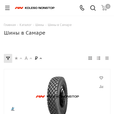
0
Главная
-
Каталог
-
Шины
-
Шины в Самаре
Шины в Самаре