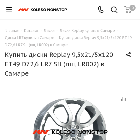
0
Главная
-
Каталог
-
Диски
-
Диски Replay купить в Самаре
-
Диски LR7 купить в Самаре
-
Купить диски Replay 9,5x21/5x120 ET49
D72,6 LR7 Sil (пш, LR002) в Самаре
Купить диски Replay 9,5x21/5x120
ET49 D72,6 LR7 Sil (пш, LR002) в
Самаре